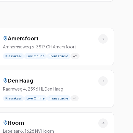
Nijmegen
Rotterdam
Utrecht
Amersfoort
Zaandam
Arnhemseweg 6
,
3817 CH
Amersfoort
Zwolle
Klassikaal
Live Online
Thuisstudie
+
2
Den Haag
Raamweg 4
,
2596 HL
Den Haag
Klassikaal
Live Online
Thuisstudie
+
1
Hoorn
Lepelaar 6
,
1628 NV
Hoorn