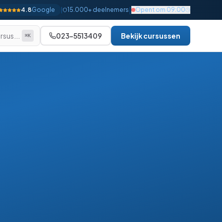
|
4.8
Google
|
15.000+ deelnemers
Opent om 09:00
rsus...
023-5513409
Bekijk cursussen
⌘K
Alle bekijken
Beginner
Gevorderd
Gevorderd
Gevorderd
Gevorderd
Gevorderd
Gevorderd
Expert