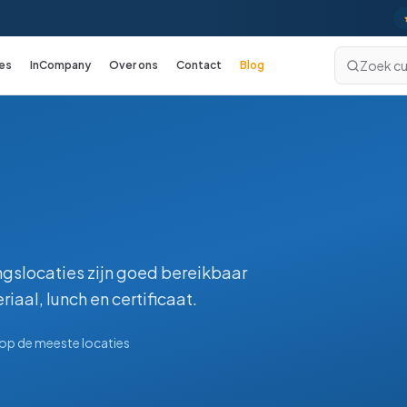
Zoek cu
es
InCompany
Over ons
Contact
Blog
Excel
cursussen
Excel Basis
Excel Gevorderd
Excel: Functies en Formules
Excel: Draaitabellen en Grafieken
ningslocaties zijn goed bereikbaar
Excel: Analyse en Rapportage
iaal, lunch en certificaat.
Excel: Koppelingen en Macro's
 op de meeste locaties
Excel voor Financials
Excel met VBA