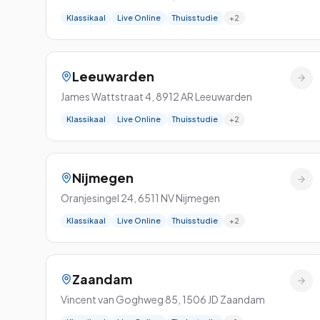
Klassikaal
Live Online
Thuisstudie
+
2
Leeuwarden
James Wattstraat 4
,
8912 AR
Leeuwarden
Klassikaal
Live Online
Thuisstudie
+
2
Nijmegen
Oranjesingel 24
,
6511 NV
Nijmegen
Klassikaal
Live Online
Thuisstudie
+
2
Zaandam
Vincent van Goghweg 85
,
1506 JD
Zaandam