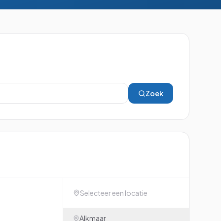
Beginner
Gevorderd
Beginner
Zoek
Zoeken
⌘K
Selecteer een locatie
Alkmaar